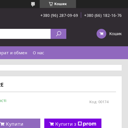
Кошик
+380 (96) 287-09-69
+380 (66) 182-16-76
Кошик
врат и обмен
О нас
2E
сті
Код:
00174
Купити
Купити з