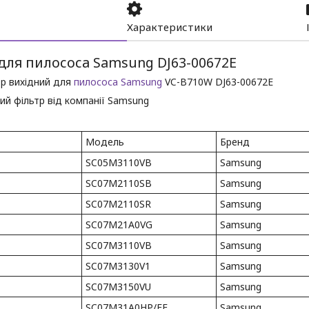
Характеристики
для пилососа Samsung DJ63-00672E
тр вихідний для
пилососа
Samsung
VC-B710W DJ63-00672E
ий фільтр від компанії Samsung
Модель
Бренд
SC05M3110VB
Samsung
SC07M2110SB
Samsung
SC07M2110SR
Samsung
SC07M21A0VG
Samsung
SC07M3110VB
Samsung
SC07M3130V1
Samsung
SC07M3150VU
Samsung
SC07M31A0HP/EF
Samsung