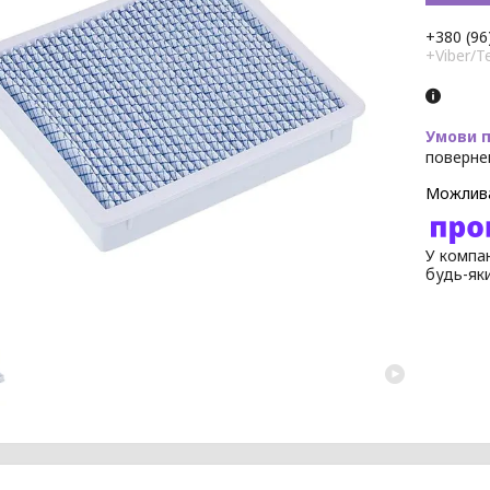
+380 (96
+Viber/T
поверне
У компан
будь-як