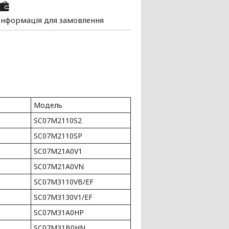
Інформація для замовлення
Модель
SC07M2110S2
SC07M2110SP
SC07M21A0V1
SC07M21A0VN
SC07M3110VB/EF
SC07M3130V1/EF
SC07M31A0HP
SC07M31B0HN