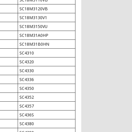
SC18M3120VB
SC18M3130V1
SC18M3150VU
SC18M31A0HP
SC18M31B0HN
SC4310
SC4320
SC4330
SC4336
SC4350
SC4352
SC4357
SC436S
SC4380