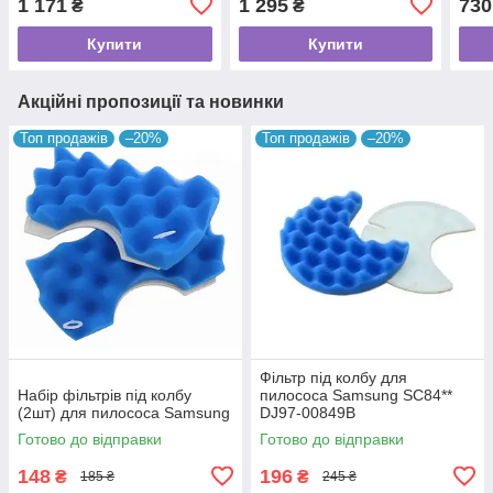
1 171
1 295
730
₴
₴
Купити
Купити
Акційні пропозиції та новинки
Топ продажів
–20%
Топ продажів
–20%
Фільтр під колбу для
Набір фільтрів під колбу
пилососа Samsung SC84**
(2шт) для пилососа Samsung
DJ97-00849B
Готово до відправки
Готово до відправки
148
196
₴
₴
185 ₴
245 ₴