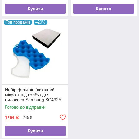
Купити
Купити
Топ продажів
–20%
Набір фільтрів (вихідний
мікро + під колбу) для
пилососа Samsung SC4325
Готово до відправки
196
₴
245 ₴
Купити