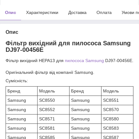
Опис
Характеристики
Доставка
Оплата
Умови п
Опис
Фільтр вихідний для пилососа Samsung
DJ97-00456E
Фільтр вихідний HEPA13 для
пилососа
Samsung
DJ97-00456E.
Оригінальний фільтр від компанії Samsung.
Сумісність:
Бренд
Модель
Бренд
Модель
Samsung
SC8550
Samsung
SC8551
Samsung
SC8552
Samsung
SC8570
Samsung
SC8571
Samsung
SC8580
Samsung
SC8581
Samsung
SC8583
Samsung
SC8585
Samsung
SC8587