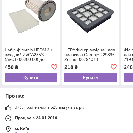
Набір фільтрів HEPA12 +
HEPA Фільтр вихідний для
Філь
вихідний ZVCA235S
пилососа Gorenje 229396,
для 
(AVC1400200.00) для
Zelmer 00794048
719.
пилососа Zelmer
793
450
218
248
₴
₴
12003401
Купити
Купити
Про нас
97% позитивних з 529 відгуків за рік
Працює з 24.01.2019
м. Київ