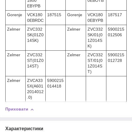
1800
0EBOTB
EBYPB
Gorenje
VCK180
187515
Gorenje
VCK180
187517
0EBRDC
0EBYPB
Zelmer
ZVC332
Zelmer
ZVC332
5900215
SK(01Z0
SK/01(0
012506
14SK)
1Z014S
K)
Zelmer
ZVC332
Zelmer
ZVC332
5900215
ST(01Z0
ST/01(0
012728
14ST)
1Z014S
T)
Zelmer
ZVCA33
5900215
5X(A601
014418
2014012
.0)
Приховати
Характеристики