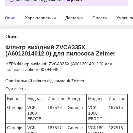
Опис
Характеристики
Доставка
Оплата
Умови п
Опис
Фільтр вихідний ZVCA335X
(A6012014012.0) для пилососа Zelmer
HEPA Фільтр вихідний ZVCA335X (A6012014012.0) для
пилососа
Zelmer 00794048
Оригінальний фільтр від компанії Zelmer
Сумісність:
Бренд
Модель
Инд. код
Бренд
Модель
Инд. код
Gorenje
VCK
187516
Gorenje
VCK
187515
1800
1800
EBOTB
EBRDC
Gorenje
VCK
187517
Gorenje
VCK180
187516