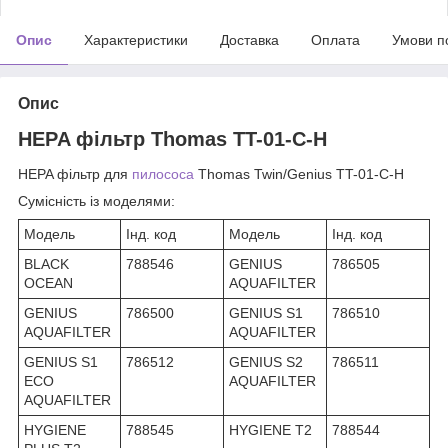
Опис
Характеристики
Доставка
Оплата
Умови п
Опис
HEPA фільтр Thomas TT-01-C-H
HEPA фільтр для
пилососа
Thomas Twin/Genius TT-01-C-H
Сумісність із моделями:
Модель
Інд. код
Модель
Інд. код
BLACK
788546
GENIUS
786505
OCEAN
AQUAFILTER
GENIUS
786500
GENIUS S1
786510
AQUAFILTER
AQUAFILTER
GENIUS S1
786512
GENIUS S2
786511
ECO
AQUAFILTER
AQUAFILTER
HYGIENE
788545
HYGIENE T2
788544