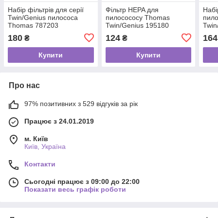
Набір фільтрів для серії
Фільтр HEPA для
Набі
Twin/Genius пилососа
пилосососу Thomas
пил
Thomas 787203
Twin/Genius 195180
Twin
787
180
124
164
₴
₴
Купити
Купити
Про нас
97% позитивних з 529 відгуків за рік
Працює з 24.01.2019
м. Київ
Київ, Україна
Контакти
Сьогодні працює з 09:00 до 22:00
Показати весь графік роботи