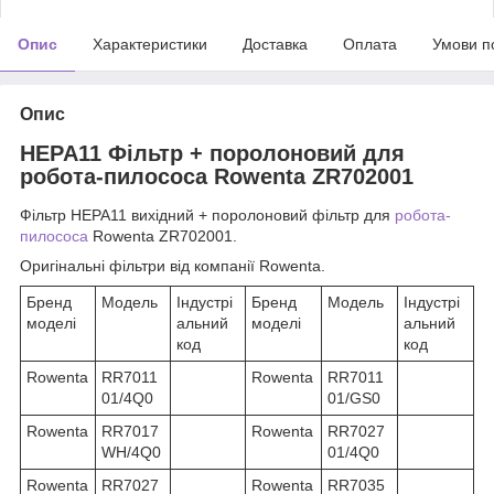
Опис
Характеристики
Доставка
Оплата
Умови п
Опис
HEPA11 Фільтр + поролоновий для
робота-пилососа Rowenta ZR702001
Фільтр HEPA11 вихідний + поролоновий фільтр для
робота-
пилососа
Rowenta ZR702001.
Оригінальні фільтри від компанії Rowenta.
Бренд
Модель
Індустрі
Бренд
Модель
Індустрі
моделі
альний
моделі
альний
код
код
Rowenta
RR7011
Rowenta
RR7011
01/4Q0
01/GS0
Rowenta
RR7017
Rowenta
RR7027
WH/4Q0
01/4Q0
Rowenta
RR7027
Rowenta
RR7035