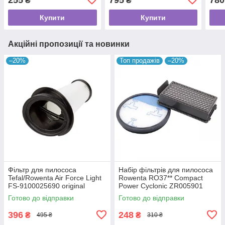
₴
₴
Explorer S60 ZR740003
Купити
Купити
Акційні пропозиції та новинки
–20%
Топ продажів
–20%
Фільтр для пилососа
Набір фільтрів для пилососа
Tefal/Rowenta Air Force Light
Rowenta RO37** Compact
FS-9100025690 original
Power Cyclonic ZR005901
Готово до відправки
Готово до відправки
396
248
₴
₴
495 ₴
310 ₴