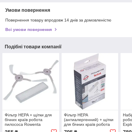
Умови повернення
Повернення товару впродовж 14 днів за домовленістю
Всі умови повернення
Подібні товари компанії
Фільтр HEPA + щітки для
Фільтр HEPA
Набі
бічних країв робота
(антиалергенний) + щітки
робо
пилососа Rowenta
для бічних країв робота
Expl
ZR740003 Explorer S60
пилососа Rowenta
255
795
780