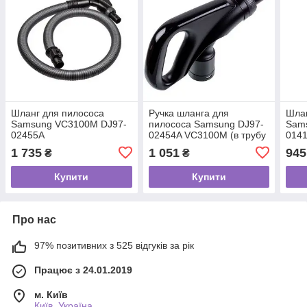
Шланг для пилососа
Ручка шланга для
Шлан
Samsung VC3100M DJ97-
пилососа Samsung DJ97-
Sam
02455A
02454A VC3100M (в трубу
014
35 mm)
1 735
1 051
945
₴
₴
Купити
Купити
Про нас
97% позитивних з 525 відгуків за рік
Працює з 24.01.2019
м. Київ
Київ, Україна