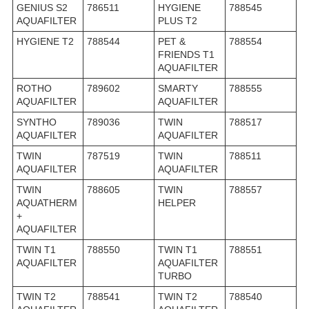
GENIUS S2
786511
HYGIENE
788545
AQUAFILTER
PLUS T2
HYGIENE T2
788544
PET &
788554
FRIENDS T1
AQUAFILTER
ROTHO
789602
SMARTY
788555
AQUAFILTER
AQUAFILTER
SYNTHO
789036
TWIN
788517
AQUAFILTER
AQUAFILTER
TWIN
787519
TWIN
788511
AQUAFILTER
AQUAFILTER
TWIN
788605
TWIN
788557
AQUATHERM
HELPER
+
AQUAFILTER
TWIN T1
788550
TWIN T1
788551
AQUAFILTER
AQUAFILTER
TURBO
TWIN T2
788541
TWIN T2
788540