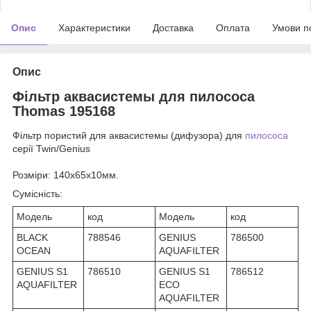
Опис
Характеристики
Доставка
Оплата
Умови п
Опис
Фільтр аквасистемы для пилососа
Thomas 195168
Фільтр пористий для аквасистемы (дифузора) для
пилососа
серії Twin/
Genius
Розміри
: 140х65х10мм.
Сумісність:
Модель
код
Модель
код
BLACK
788546
GENIUS
786500
OCEAN
AQUAFILTER
GENIUS S1
786510
GENIUS S1
786512
AQUAFILTER
ECO
AQUAFILTER