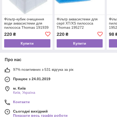
Фільтр-кубик очищення
Фільтр аквасистеми для
Філь
води аквасистеми для
серії XT/XS пилососа
пил
пилососа Thomas 191939
Thomas 195272
195
220
220
98
₴
₴
Купити
Купити
Про нас
97% позитивних з 531 відгука за рік
Працює з 24.01.2019
м. Київ
Київ, Україна
Контакти
Сьогодні вихідний
Показати весь графік роботи