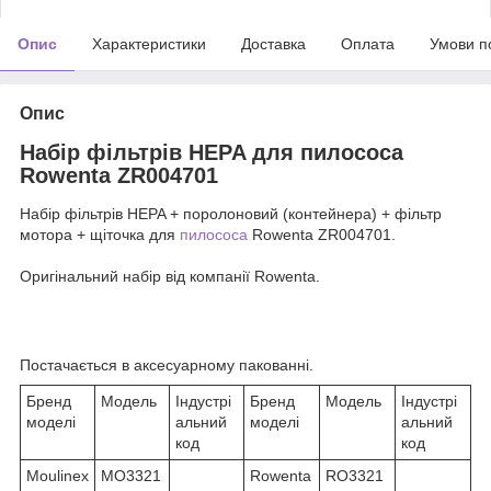
Опис
Характеристики
Доставка
Оплата
Умови п
Опис
Набір фільтрів HEPA для пилососа
Rowenta ZR004701
Набір фільтрів HEPA + поролоновий (контейнера) + фільтр
мотора + щіточка для
пилососа
Rowenta ZR004701.
Оригінальний набір від компанії Rowenta.
Постачається в аксесуарному пакованні.
Бренд
Модель
Індустрі
Бренд
Модель
Індустрі
моделі
альний
моделі
альний
код
код
Moulinex
MO3321
Rowenta
RO3321