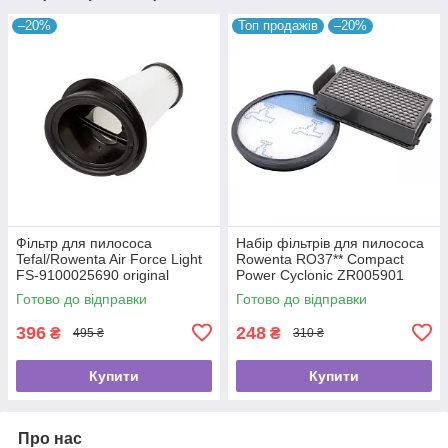
–20%
Топ продажів
–20%
Фільтр для пилососа
Набір фільтрів для пилососа
Tefal/Rowenta Air Force Light
Rowenta RO37** Compact
FS-9100025690 original
Power Cyclonic ZR005901
Готово до відправки
Готово до відправки
396
248
₴
₴
495 ₴
310 ₴
Купити
Купити
Про нас