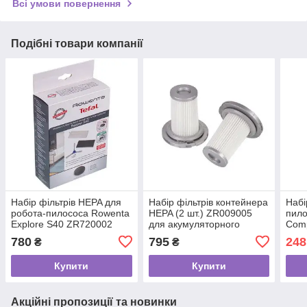
Всі умови повернення
Подібні товари компанії
Набір фільтрів HEPA для
Набір фільтрів контейнера
Набі
робота-пилососа Rowenta
HEPA (2 шт.) ZR009005
пило
Explore S40 ZR720002
для акумуляторного
Comp
пилососа Rowenta
ZR0
780
795
248
₴
₴
Купити
Купити
Акційні пропозиції та новинки