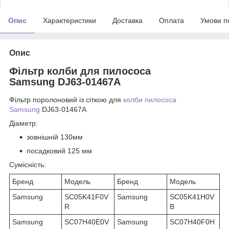
Опис
Характеристики
Доставка
Оплата
Умови п
Опис
Фільтр колби для пилососа
Samsung DJ63-01467A
Фільтр поролоновий із сіткою для
колби
пилососа
Samsung
DJ63-01467A
Діаметр:
зовнішній 130мм
посадковий 125 мм
Сумісність:
Бренд
Модель
Бренд
Модель
Samsung
SC05K41F0V
Samsung
SC05K41H0V
R
B
Samsung
SC07H40E0V
Samsung
SC07H40F0H