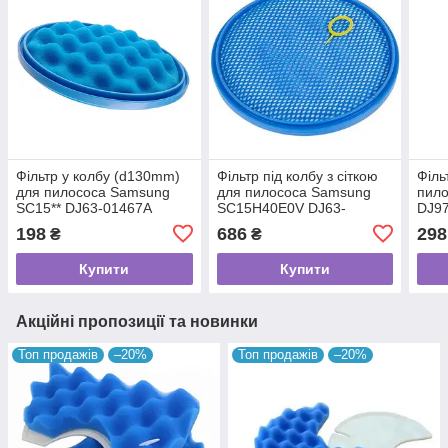
Фільтр у колбу (d130mm)
Фільтр під колбу з сіткою
Філь
для пилососа Samsung
для пилососа Samsung
пило
SC15** DJ63-01467A
SC15H40E0V DJ63-
DJ97
01467A
198
686
298
₴
₴
Купити
Купити
Акційні пропозиції та новинки
Топ продажів
–20%
Топ продажів
–20%