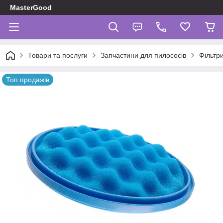
MasterGood
Товари та послуги
Запчастини для пилососів
Фільтр
Топ продажів