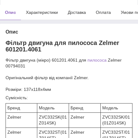
Опис
Характеристики
Доставка
Оплата
Умови п
Опис
Фільтр двигуна для пилососа Zelmer
601201.4061
Фільтр двигуна (мікро)
601201.4061
для
пилососа
Zelmer
00794031
Оригінальний фільтр від компанії Zelmer.
Розміри
: 137х118х4мм
Сумісність:
Бренд
Модель
Бренд
Модель
Zelmer
ZVC332SK(01
Zelmer
ZVC332SK/01
Z014SK)
(01Z014SK)
Zelmer
ZVC332ST(01
Zelmer
ZVC332ST/01