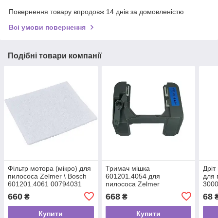
Повернення товару впродовж 14 днів за домовленістю
Всі умови повернення
Подібні товари компанії
Фільтр мотора (мікро) для
Тримач мішка
Дріт
пилососа Zelmer \ Bosch
601201.4054 для
для 
601201.4061 00794031
пилососа Zelmer
3000
ZVC332S* 00758832
660
668
68
₴
₴
Купити
Купити