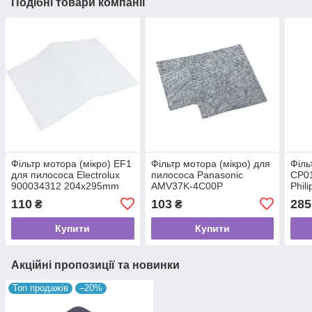
Подібні товари компанії
Фільтр мотора (мікро) EF1
Фільтр мотора (мікро) для
Філь
для пилососа Electrolux
пилососа Panasonic
CP01
900034312 204x295mm
AMV37K-4C00P
Phil
110
103
285
₴
₴
Купити
Купити
Акційні пропозиції та новинки
Топ продажів
–20%