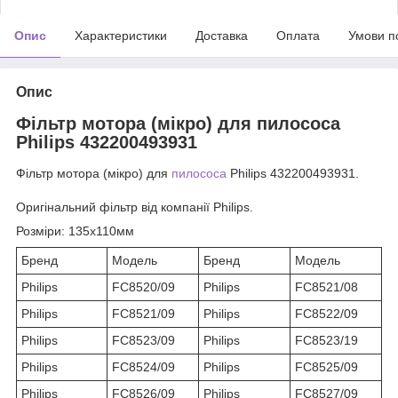
Опис
Характеристики
Доставка
Оплата
Умови п
Опис
Фільтр мотора (мікро) для пилососа
Philips 432200493931
Фільтр мотора (мікро) для
пилососа
Philips 432200493931.
Оригінальний фільтр від компанії Philips.
Розміри
: 135x110мм
Бренд
Модель
Бренд
Модель
Philips
FC8520/09
Philips
FC8521/08
Philips
FC8521/09
Philips
FC8522/09
Philips
FC8523/09
Philips
FC8523/19
Philips
FC8524/09
Philips
FC8525/09
Philips
FC8526/09
Philips
FC8527/09