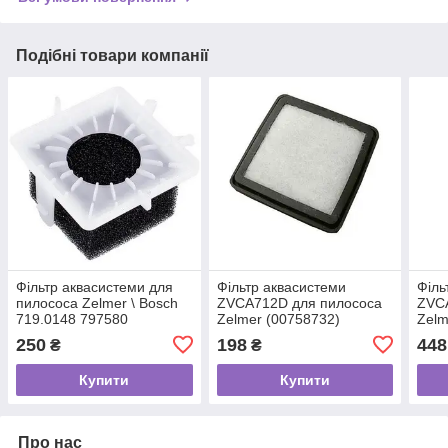
Подібні товари компанії
Фільтр аквасистеми для
Фільтр аквасистеми
Філь
пилососа Zelmer \ Bosch
ZVCA712D для пилососа
ZVC
719.0148 797580
Zelmer (00758732)
Zelm
(ZVCA712X) 00797580
719.0060
007
250
198
448
₴
₴
Купити
Купити
Про нас