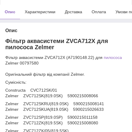
Опис
Характеристики
Доставка
Оплата
Умови п
Опис
Фільтр аквасистеми ZVCA712X для
пилососа Zelmer
Фільтр
аквасистеми
ZVCA712X (A7190148.22) для
пилососа
Zelmer 00797580
Оригінальний фільтр від компанії Zelmer.
Сумісність:
Constructa CVC712SK/01
Zelmer ZVC712SK(819.0SK) 5900215008066
Zelmer ZVC712SKRU(819.0SK) 5900215008141
Zelmer ZVC712SKUA(819.0SK) 5900215026633
Zelmer ZVC712SP(819.0SP) 5900215011158
Zelmer ZVC712ZK(819.5SK) 5900215008080
Zelmer ZVC712ZK/05(819.5SK)