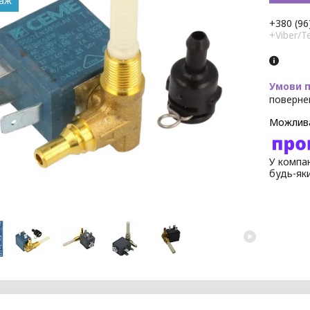
даж
+380 (96
+Viber/T
поверне
У компан
будь-як