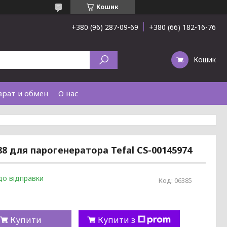
Кошик
+380 (96) 287-09-69
+380 (66) 182-16-76
Кошик
врат и обмен
О нас
88 для парогенератора Tefal CS-00145974
до відправки
Код:
06385
Купити
Купити з