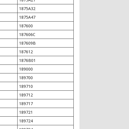
1875A32
1875A47
187600
187606C
187609B
187612
1876B01
189000
189700
189710
189712
189717
189721
189724