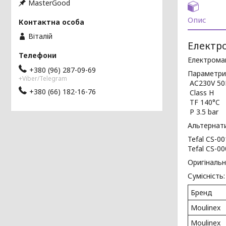
MasterGood
Опис
Віталій
Електр
Електромаг
+380 (96) 287-09-69
Параметри
+Viber/Telegram
AC230V 50
+380 (66) 182-16-76
Class H 
TF 140°C 
P 3.5 bar
Альтернати
Tefal CS-0
Tefal CS-0
Оригінальн
Сумісність:
Бренд
Moulinex
Moulinex