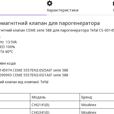
Характеристики
омагнітний клапан для парогенератора
нітний клапан CEME serie 588
для парогенератора Tefal CS-0014
:
Hz 13.5VA
ED 100%
TA 80°C
вні коди:
0145974 CEME 5557EN3.0SI5AIF serie 588
0090993 CEME 5557EN3.0SI1AIF serie 588
ий клапан від компанії Tefal
Модель
Бренд
CHG141(0)
Moulinex
CHG341(0)
Moulinex