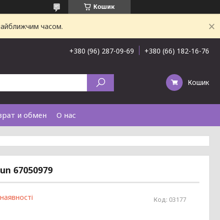
Кошик
 найближчим часом.
+380 (96) 287-09-69
+380 (66) 182-16-76
Кошик
врат и обмен
О нас
un 67050979
 наявності
Код:
03177