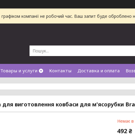
а графіком компанії не робочий час. Ваш запит буде оброблено
Товары и услуги
Контакты
Доставка и оплата
Воз
 для виготовлення ковбаси для м'ясорубки Bra
Немає в
492 ₴