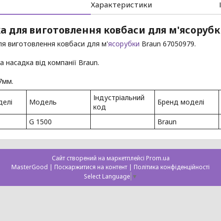
Характеристики
а для виготовлення ковбаси для м'ясорубки
я виготовлення ковбаси для м'
ясорубки
Braun 67050979.
а насадка від компанії Braun.
57мм.
Індустріальний
делі
Модель
Бренд моделі
код
G 1500
Braun
Сайт створений на маркетплейсі
Prom.ua
MasterGood |
Поскаржитися на контент
|
Політика конфіденційності
Select Language
▼