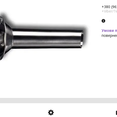
+380 (96
+Viber/T
поверне