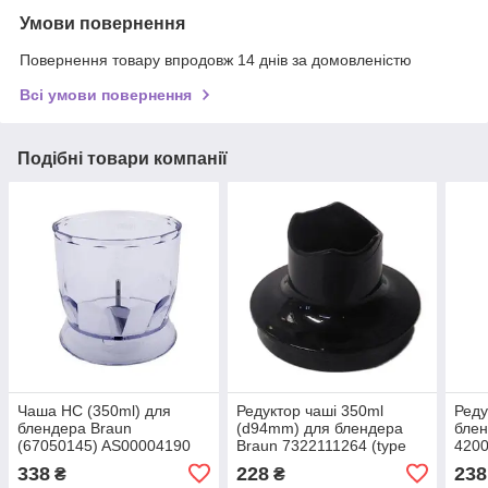
Умови повернення
Повернення товару впродовж 14 днів за домовленістю
Всі умови повернення
Подібні товари компанії
Чаша HC (350ml) для
Редуктор чаші 350ml
Реду
блендера Braun
(d94mm) для блендера
блен
(67050145) AS00004190
Braun 7322111264 (type
4200
4191, 4130)
338
228
238
₴
₴