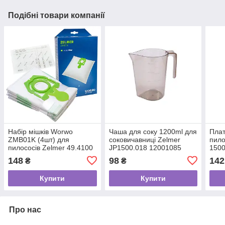
Подібні товари компанії
Набір мішків Worwo
Чаша для соку 1200ml для
Плат
ZMB01K (4шт) для
соковичавниці Zelmer
пило
пилососів Zelmer 49.4100
JP1500.018 12001085
1500
148
98
142
₴
₴
Купити
Купити
Про нас