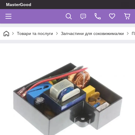
MasterGood
Товари та послуги
Запчастини для соковижималки
П