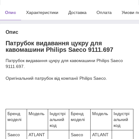
Опис
Характеристики
Доставка
Оплата
Умови п
Опис
Патрубок видавання цукру для
кавомашини Philips Saeco 9111.697
Патрубок видавання цукру для кавомашини Philips Saeco
9111.697.
Оригінальний патрубок від компанії Philips Saeco.
Бренд
Модель
Індустрі
Бренд
Модель
Індустрі
моделі
альний
моделі
альний
код
код
Saeco
ATLANT
Saeco
ATLANT