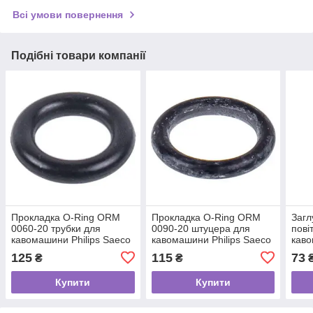
Всі умови повернення
Подібні товари компанії
Прокладка O-Ring ORM
Прокладка O-Ring ORM
Загл
0060-20 трубки для
0090-20 штуцера для
пові
кавомашини Philips Saeco
кавомашини Philips Saeco
каво
140324461
NM02.012
9111
125
115
73
₴
₴
Купити
Купити