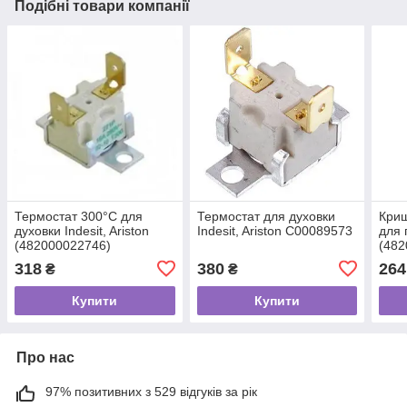
Подібні товари компанії
Термостат 300°C для
Термостат для духовки
Криш
духовки Indesit, Ariston
Indesit, Ariston C00089573
для 
(482000022746)
(482
C00089573
C00
318
380
264
₴
₴
Купити
Купити
Про нас
97% позитивних з 529 відгуків за рік