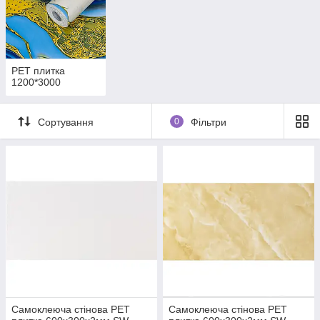
PЕT плитка
1200*3000
Сортування
0
Фільтри
Самоклеюча стінова PET
Самоклеюча стінова PET