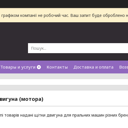
а графіком компанії не робочий час. Ваш запит буде оброблено
Товары и услуги
Контакты
Доставка и оплата
Воз
вигуна (мотора)
упі товарів надані щітки двигуна для пральних машин різних брен