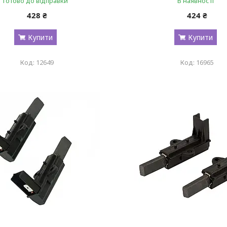
Готово до відправки
В наявності
428 ₴
424 ₴
Купити
Купити
12649
16965