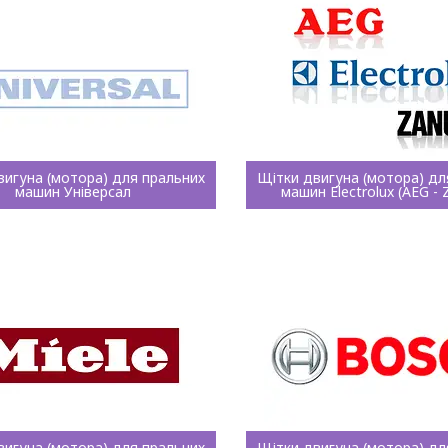
вигуна (мотора) для пральних
Щітки двигуна (мотора) дл
машин Універсал
машин Electrolux (AEG - 
вигуна (мотора) для пральних
Щітки двигуна (мотора) дл