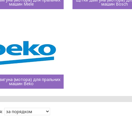
машин Miele
машин Bosch
вигуна (мотора) для пральних
машин Beko