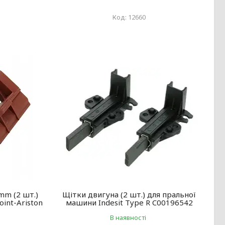
12660
mm (2 шт.)
Щітки двигуна (2 шт.) для пральної
int-Ariston
машини Indesit Type R C00196542
В наявності