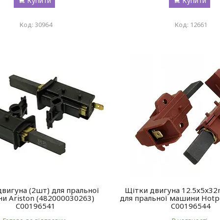
Купити
Купити
30964
12661
вигуна (2шт) для пральної
Щітки двигуна 12.5x5x32
и Ariston (482000030263)
для пральної машини Hotpo
C00196541
C00196544