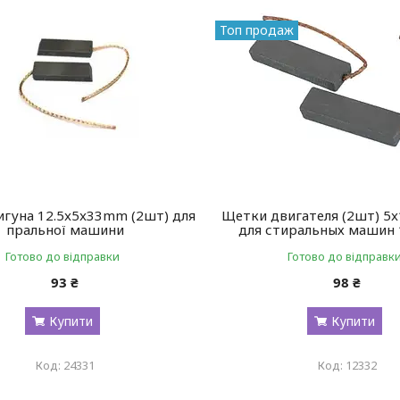
Топ продаж
игуна 12.5x5x33mm (2шт) для
Щетки двигателя (2шт) 5
пральної машини
для стиральных машин
Готово до відправки
Готово до відправк
93 ₴
98 ₴
Купити
Купити
24331
12332