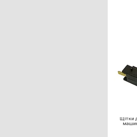
Щітки д
машин