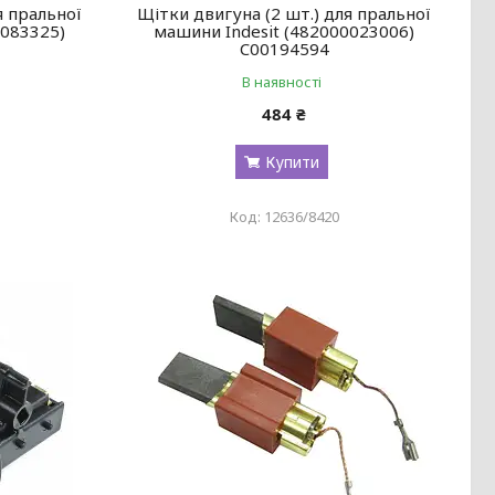
я пральної
Щітки двигуна (2 шт.) для пральної
0083325)
машини Indesit (482000023006)
C00194594
В наявності
484 ₴
Купити
12636/8420