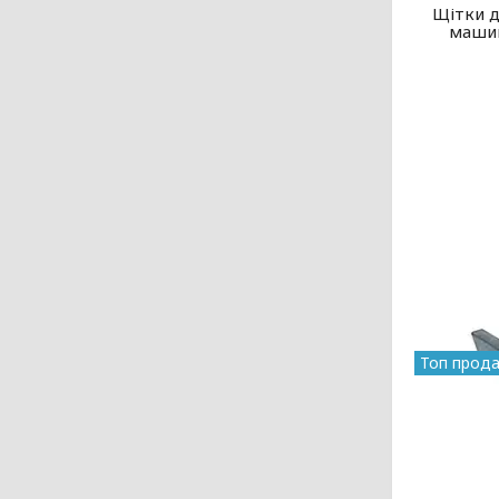
Щітки д
машин
Топ прод