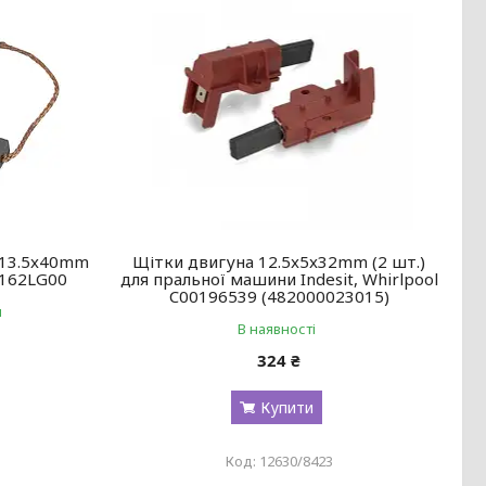
x13.5x40mm
Щітки двигуна 12.5x5x32mm (2 шт.)
 162LG00
для пральної машини Indesit, Whirlpool
C00196539 (482000023015)
и
В наявності
324 ₴
Купити
12630/8423