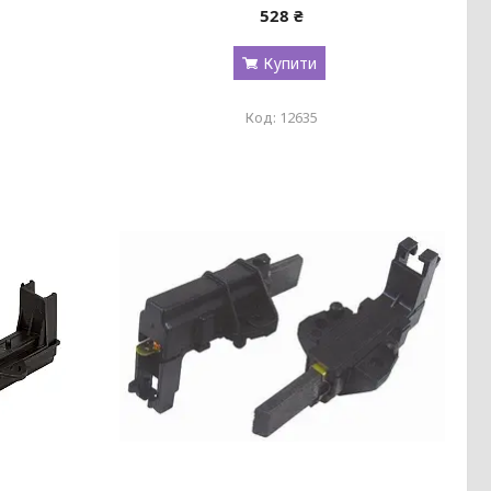
528 ₴
Купити
12635