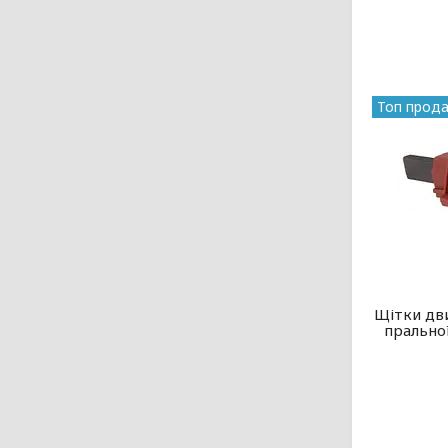
Топ прод
Щітки дв
прально