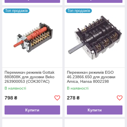
Топ продажів
Топ продажів
Перемикач режимів Gottak
Перемикач режимів EGO
880808K для духовки Beko
46.23866.650 для духовки
263900053 (COK307AC)
Amica, Hansa 8002198
COK308AA
В наявності
В наявності
798
278
₴
₴
Купити
Купити