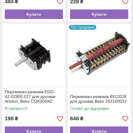
484
228
₴
₴
Купити
Купити
Топ продажів
Перемикач режимів EGO
42.02900.027 для духовки
Перемикач режимів 891202K
Ariston, Beko COK300AC
для духовки Beko 263100032
В наявності
Готово до відправки
198
648
₴
₴
Купити
Купити