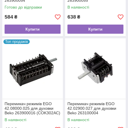
263900054
263900055
Готово до відправки
В наявності
584
638
₴
₴
Купити
Купити
Топ продажів
Перемикач режимів EGO
Перемикач режимів EGO
42.08000.025 для духовки
42.02900.027 для духовки
Beko 263900016 (COK302AC)
Beko 263100004
В наявності
В наявності