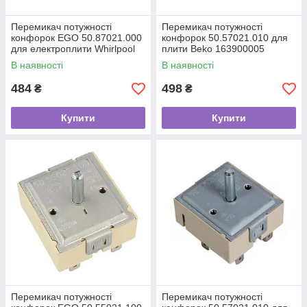
Перемикач потужності
Перемикач потужності
конфорок EGO 50.87021.000
конфорок 50.57021.010 для
для електроплити Whirlpool
плити Beko 163900005
481927328279
В наявності
В наявності
484
498
₴
₴
Купити
Купити
Перемикач потужності
Перемикач потужності