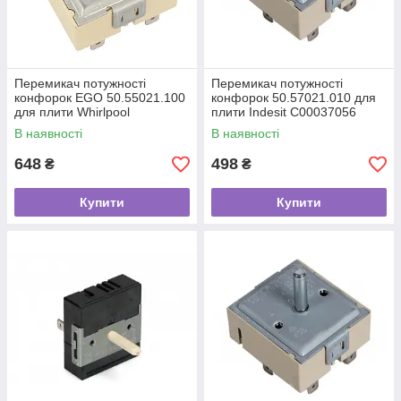
Перемикач потужності
Перемикач потужності
конфорок EGO 50.55021.100
конфорок 50.57021.010 для
для плити Whirlpool
плити Indesit C00037056
481231038481
В наявності
В наявності
648
498
₴
₴
Купити
Купити