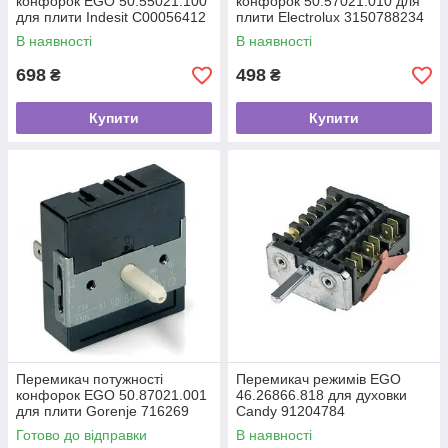
конфорок EGO 50.55021.100
конфорок 50.57021.010 для
для плити Indesit C00056412
плити Electrolux 3150788234
В наявності
В наявності
698
498
₴
₴
Купити
Купити
Перемикач потужності
Перемикач режимів EGO
конфорок EGO 50.87021.001
46.26866.818 для духовки
для плити Gorenje 716269
Candy 91204784
Готово до відправки
В наявності