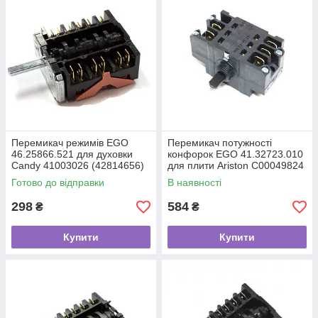
Перемикач режимів EGO
Перемикач потужності
46.25866.521 для духовки
конфорок EGO 41.32723.010
Candy 41003026 (42814656)
для плити Ariston C00049824
COK301CY
Готово до відправки
В наявності
298
584
₴
₴
Купити
Купити