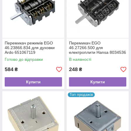
Перемикач режимів EGO
Перемикач EGO
46.23866.834 для духовки
46.27266.500 для
Ardo 651067119
електроплити Hansa 8034536
COK301UN
Готово до відправки
В наявності
584
248
₴
₴
Купити
Купити
Топ продажів