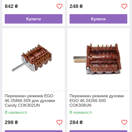
842
248
₴
₴
Купити
Купити
Перемикач режимів EGO
Перемикач режимів духовки
46.25866.509 для духовки
EGO 46.24266.500
Candy COK302UN
COK308UN
В наявності
В наявності
298
284
₴
₴