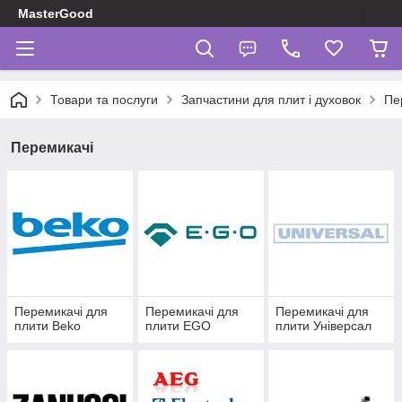
MasterGood
Товари та послуги
Запчастини для плит і духовок
Пе
Перемикачі
Перемикачі для
Перемикачі для
Перемикачі для
плити Beko
плити EGO
плити Універсал