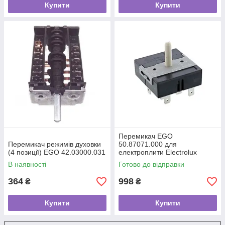
Купити
Купити
Перемикач EGO
Перемикач режимів духовки
50.87071.000 для
(4 позиції) EGO 42.03000.031
електроплити Electrolux
140013339019
В наявності
Готово до відправки
364
998
₴
₴
Купити
Купити